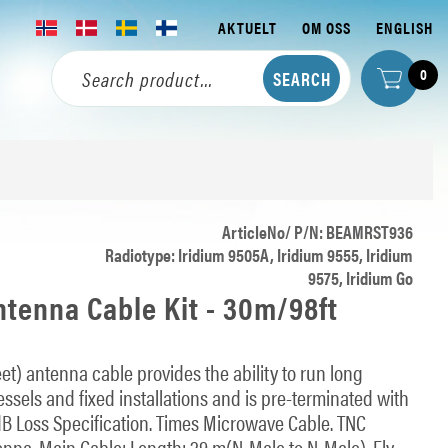
AKTUELT
OM OSS
ENGLISH
0
ArticleNo/ P/N: BEAMRST936
Radiotype: Iridium 9505A, Iridium 9555, Iridium
9575, Iridium Go
tenna Cable Kit - 30m/98ft
t) antenna cable provides the ability to run long
vessels and fixed installations and is pre-terminated with
dB Loss Specification. Times Microwave Cable. TNC
enna. Main Cable: Length: 29 m(N-Male to N-Male). Fly-