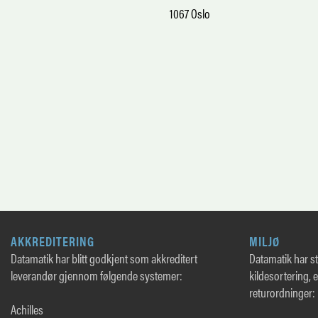
1067 Oslo
AKKREDITERING
MILJØ
Datamatik har blitt godkjent som akkreditert
Datamatik har sto
leverandør gjennom følgende systemer:
kildesortering, 
returordninger:
Achilles