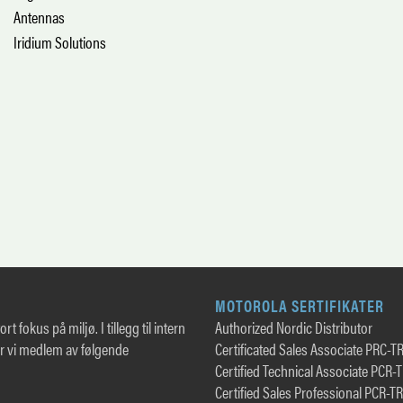
Antennas
Iridium Solutions
MOTOROLA SERTIFIKATER
rt fokus på miljø. I tillegg til intern
Authorized Nordic Distributor
er vi medlem av følgende
Certificated Sales Associate PRC-T
Certified Technical Associate PCR-
Certified Sales Professional PCR-T