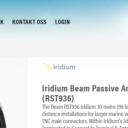
KK
KONTAKT OSS
LOGIN
Iridium Beam Passive An
(RST936)
The Beam RST936 Iridium 30 metre (98 fee
distance installations for larger marine 
TNC male connectors. Within Iridium's 3
Terminated to Connect to Terminal & Ant