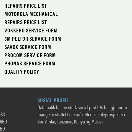
REPAIRS PRICE LIST
MOTOROLA MECHANICAL
REPAIRS PRICE LIST
VOKKERO SERVICE FORM
3M PELTOR SERVICE FORM
SAVOX SERVICE FORM
PROCOM SERVICE FORM
PHONAK SERVICE FORM
QUALITY POLICY
SOSIAL PROFIL
Datamatik har en sterk sosial profil. Vi har gjennom
RBO
mange år støttet flere målrettede skoleprosjekter i
TRBO
Sør-Afrika, Tanzania, Kenya og Malavi.
RBO