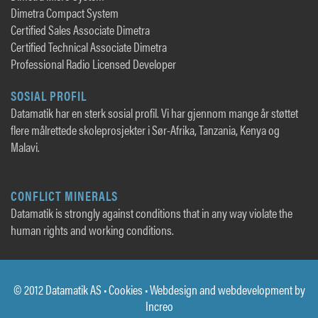
Dimetra Compact System
Certified Sales Associate Dimetra
Certified Technical Associate Dimetra
Professional Radio Licensed Developer
SOSIAL PROFIL
Datamatik har en sterk sosial profil. Vi har gjennom mange år støttet
flere målrettede skoleprosjekter i Sør-Afrika, Tanzania, Kenya og
Malavi.
CONFLICT MINERALS
Datamatik is strongly against conditions that in any way violate the
human rights and working conditions.
© 2012 Datamatik AS •
Cookies
• Webdesign and webdevelopment by
Increo