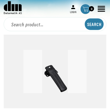
0
LOGIN