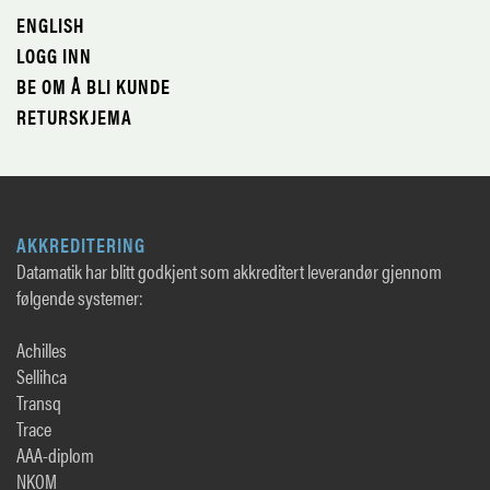
ENGLISH
LOGG INN
BE OM Å BLI KUNDE
RETURSKJEMA
AKKREDITERING
Datamatik har blitt godkjent som akkreditert leverandør gjennom
følgende systemer:
Achilles
Sellihca
Transq
Trace
AAA-diplom
NKOM