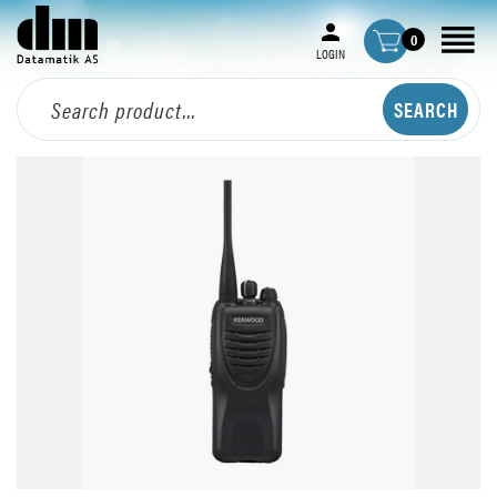
0
LOGIN