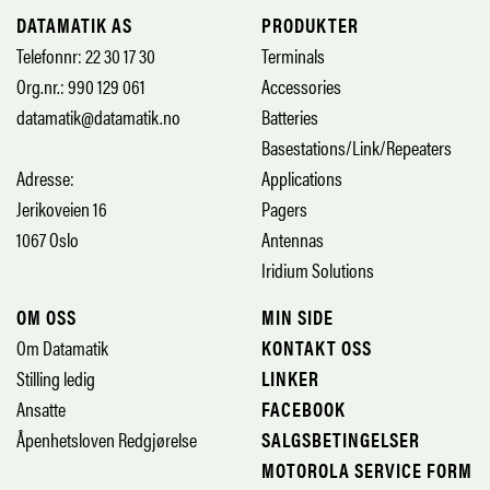
DATAMATIK AS
PRODUKTER
Telefonnr: 22 30 17 30
Terminals
Org.nr.: 990 129 061
Accessories
datamatik@datamatik.no
Batteries
Basestations/Link/Repeaters
Adresse:
Applications
Jerikoveien 16
Pagers
1067 Oslo
Antennas
Iridium Solutions
OM OSS
MIN SIDE
Om Datamatik
KONTAKT OSS
Stilling ledig
LINKER
Ansatte
FACEBOOK
Åpenhetsloven Redgjørelse
SALGSBETINGELSER
MOTOROLA SERVICE FORM