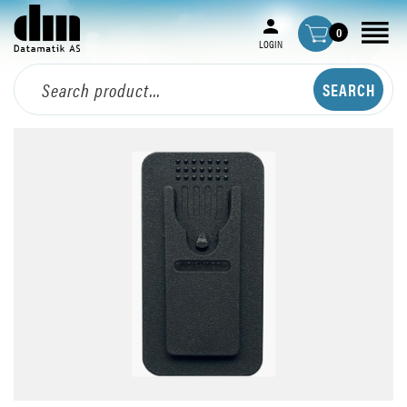
0
LOGIN