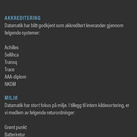
AKKREDITERING
Datamatik har blitt godkjent som akkreditert leverandør gjennom
følgende systemer:
Achilles
Sellihca
Transq
Trace
AAA-diplom
NKOM
MILJØ
Datamatik har stort fokus på miljø. I tillegg til intern kildesortering, er
vi medlem av følgende returordninger:
Grønt punkt
Batteriretur