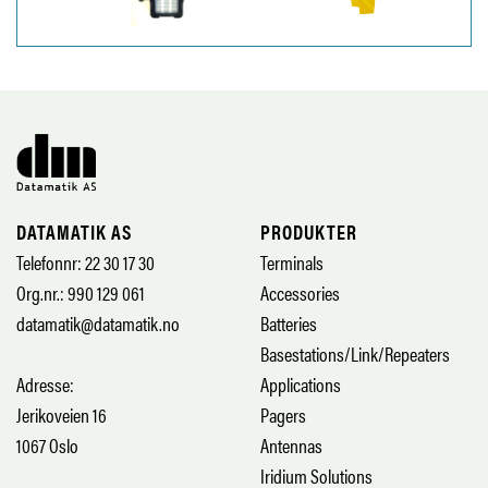
DATAMATIK AS
PRODUKTER
Telefonnr: 22 30 17 30
Terminals
Org.nr.: 990 129 061
Accessories
datamatik@datamatik.no
Batteries
Basestations/Link/Repeaters
Adresse:
Applications
Jerikoveien 16
Pagers
1067 Oslo
Antennas
Iridium Solutions