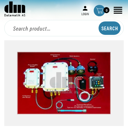
0
LOGIN