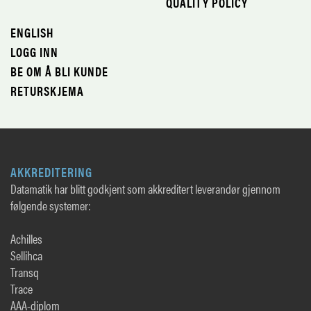
QUALITY POLICY
ENGLISH
LOGG INN
BE OM Å BLI KUNDE
RETURSKJEMA
AKKREDITERING
Datamatik har blitt godkjent som akkreditert leverandør gjennom
følgende systemer:
Achilles
Sellihca
Transq
Trace
AAA-diplom