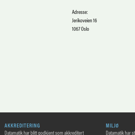
Adresse:
Jerikoveien 16
1067 Oslo
AKKREDITERING
MILJØ
Datamatik har blitt godkjent som akkreditert
Datamatik har sto