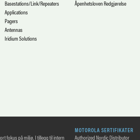
Basestations/Link/Repeaters
Åpenhetsloven Redgjørelse
Applications
Pagers
Antennas
Iridium Solutions
MOTOROLA SERTIFIKATER
rt fokus på miljø. I tillegg til intern
Authorized Nordic Distributor