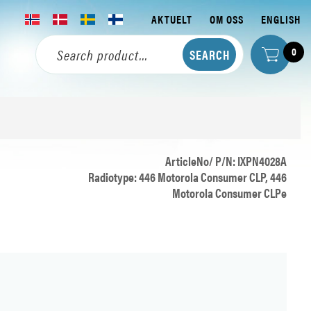
AKTUELT
OM OSS
ENGLISH
0
ArticleNo/ P/N: IXPN4028A
Radiotype: 446 Motorola Consumer CLP, 446
Motorola Consumer CLPe