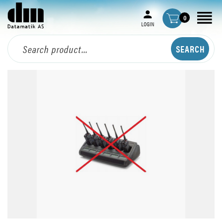
0
LOGIN