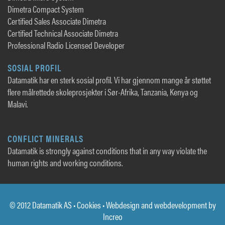
Dimetra Compact System
Certified Sales Associate Dimetra
Certified Technical Associate Dimetra
Professional Radio Licensed Developer
SOSIAL PROFIL
Datamatik har en sterk sosial profil. Vi har gjennom mange år støttet
flere målrettede skoleprosjekter i Sør-Afrika, Tanzania, Kenya og
Malavi.
CONFLICT MINERALS
Datamatik is strongly against conditions that in any way violate the
human rights and working conditions.
© 2012 Datamatik AS •
Cookies
• Webdesign and webdevelopment by
Increo