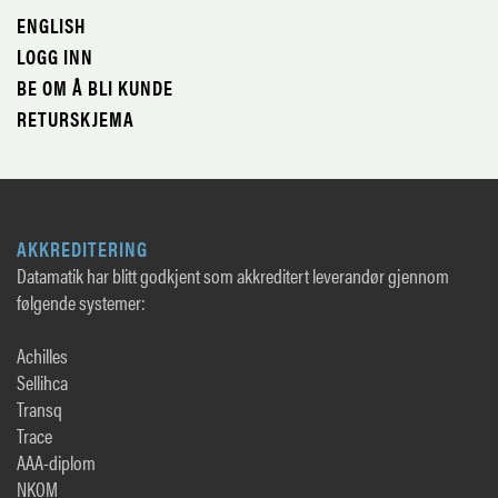
ENGLISH
LOGG INN
BE OM Å BLI KUNDE
RETURSKJEMA
AKKREDITERING
Datamatik har blitt godkjent som akkreditert leverandør gjennom
følgende systemer:
Achilles
Sellihca
Transq
Trace
AAA-diplom
NKOM