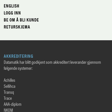
ENGLISH
LOGG INN
BE OM Å BLI KUNDE
RETURSKJEMA
AKKREDITERING
Datamatik har blitt godkjent som akkreditert leverandør gjennom
følgende systemer:
Achilles
Sellihca
Transq
Trace
AAA-diplom
NKOM