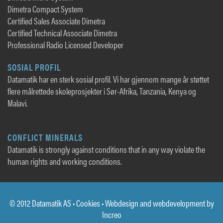
Dimetra Compact System
Certified Sales Associate Dimetra
Certified Technical Associate Dimetra
Professional Radio Licensed Developer
SOSIAL PROFIL
Datamatik har en sterk sosial profil. Vi har gjennom mange år støttet
flere målrettede skoleprosjekter i Sør-Afrika, Tanzania, Kenya og
Malavi.
CONFLICT MINERALS
Datamatik is strongly against conditions that in any way violate the
human rights and working conditions.
© 2012 Datamatik AS •
Cookies
• Webdesign and webdevelopment by
Increo