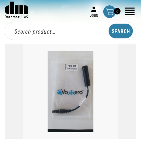
0
LOGIN