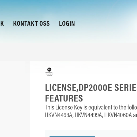
KK
KONTAKT OSS
LOGIN
LICENSE,DP2000E SERI
FEATURES
This License Key is equivalent to the f
HKVN4498A, HKVN4499A, HKVN4060A a