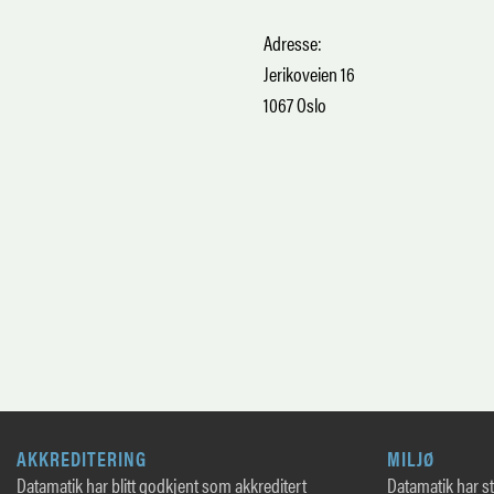
Adresse:
Jerikoveien 16
1067 Oslo
AKKREDITERING
MILJØ
Datamatik har blitt godkjent som akkreditert
Datamatik har sto