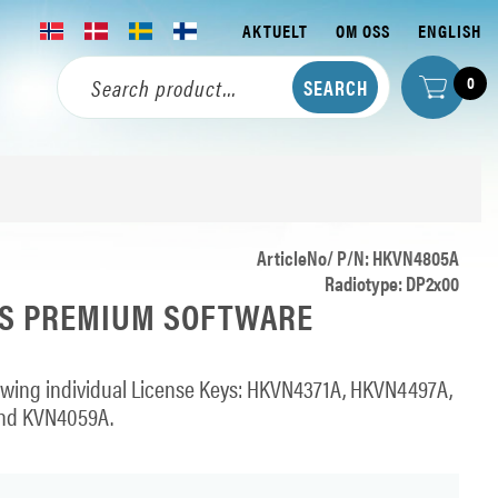
AKTUELT
OM OSS
ENGLISH
0
ArticleNo/ P/N: HKVN4805A
Radiotype: DP2x00
ES PREMIUM SOFTWARE
ollowing individual License Keys: HKVN4371A, HKVN4497A,
nd KVN4059A.