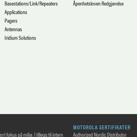
Basestations/Link/Repeaters
Åpenhetsloven Redgjørelse
Applications
Pagers
Antennas
Iridium Solutions
MOTOROLA SERTIFIKATER
rt fokus på miljø. I tillegg til intern
Authorized Nordic Distributor