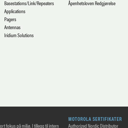
Basestations/Link/Repeaters
Åpenhetsloven Redgjørelse
Applications
Pagers
Antennas
Iridium Solutions
MOTOROLA SERTIFIKATER
rt fokus på miljø. I tillegg til intern
Authorized Nordic Distributor