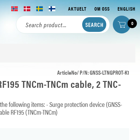
AKTUELT
OM OSS
ENGLISH
0
ArticleNo/ P/N: GNSS-LTNGPROT-K1
 RF195 TNCm-TNCm cable, 2 TNC-
the following items: - Surge protection device (GNSS-
cable RF195 (TNCm-TNCm)