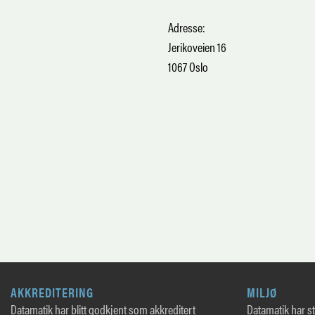
Adresse:
Jerikoveien 16
1067 Oslo
AKKREDITERING
MILJØ
Datamatik har blitt godkjent som akkreditert
Datamatik har sto