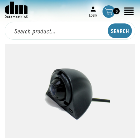
0
LOGIN