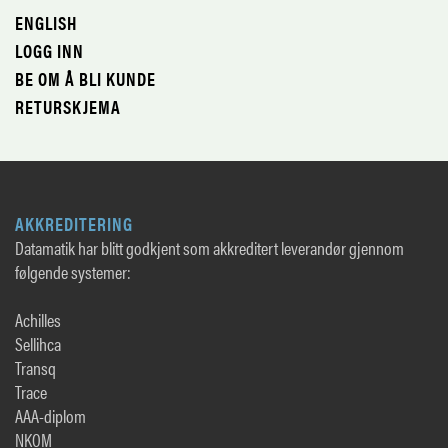
ENGLISH
LOGG INN
BE OM Å BLI KUNDE
RETURSKJEMA
AKKREDITERING
Datamatik har blitt godkjent som akkreditert leverandør gjennom
følgende systemer:
Achilles
Sellihca
Transq
Trace
AAA-diplom
NKOM