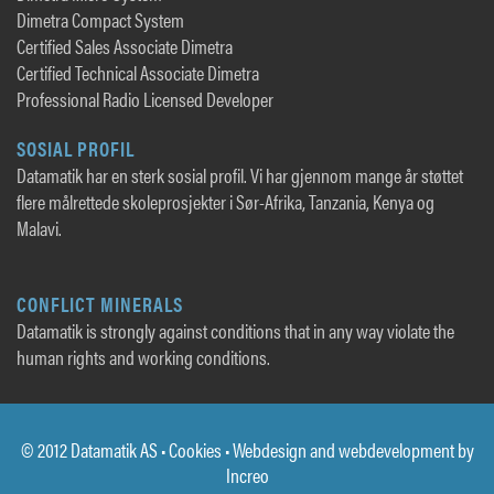
Dimetra Compact System
Certified Sales Associate Dimetra
Certified Technical Associate Dimetra
Professional Radio Licensed Developer
SOSIAL PROFIL
Datamatik har en sterk sosial profil. Vi har gjennom mange år støttet
flere målrettede skoleprosjekter i Sør-Afrika, Tanzania, Kenya og
Malavi.
CONFLICT MINERALS
Datamatik is strongly against conditions that in any way violate the
human rights and working conditions.
© 2012 Datamatik AS •
Cookies
• Webdesign and webdevelopment by
Increo