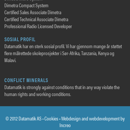
Dimetra Compact System
Certified Sales Associate Dimetra
Certified Technical Associate Dimetra
Professional Radio Licensed Developer
SOSIAL PROFIL
Datamatik har en sterk sosial profil. Vi har gjennom mange år støttet
flere målrettede skoleprosjekter i Sør-Afrika, Tanzania, Kenya og
Malavi.
CONFLICT MINERALS
Datamatik is strongly against conditions that in any way violate the
human rights and working conditions.
© 2012 Datamatik AS •
Cookies
• Webdesign and webdevelopment by
Increo