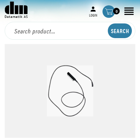
0
LOGIN