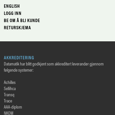
ENGLISH
LOGG INN
BE OM Å BLI KUNDE
RETURSKJEMA
AKKREDITERING
Datamatik har blitt godkjent som akkreditert leverandør gjennom
følgende systemer:
Achilles
Sellihca
Transq
Trace
AAA-diplom
NKOM