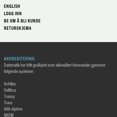
ENGLISH
LOGG INN
BE OM Å BLI KUNDE
RETURSKJEMA
AKKREDITERING
Datamatik har blitt godkjent som akkreditert leverandør gjennom
følgende systemer:
Achilles
Sellihca
Transq
Trace
AAA-diplom
NKOM