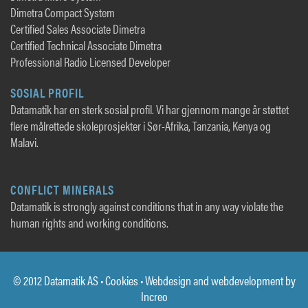
Dimetra Compact System
Certified Sales Associate Dimetra
Certified Technical Associate Dimetra
Professional Radio Licensed Developer
SOSIAL PROFIL
Datamatik har en sterk sosial profil. Vi har gjennom mange år støttet
flere målrettede skoleprosjekter i Sør-Afrika, Tanzania, Kenya og
Malavi.
CONFLICT MINERALS
Datamatik is strongly against conditions that in any way violate the
human rights and working conditions.
© 2012 Datamatik AS •
Cookies
• Webdesign and webdevelopment by
Increo