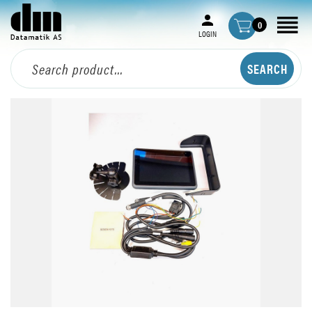
0
LOGIN