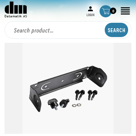
0
LOGIN