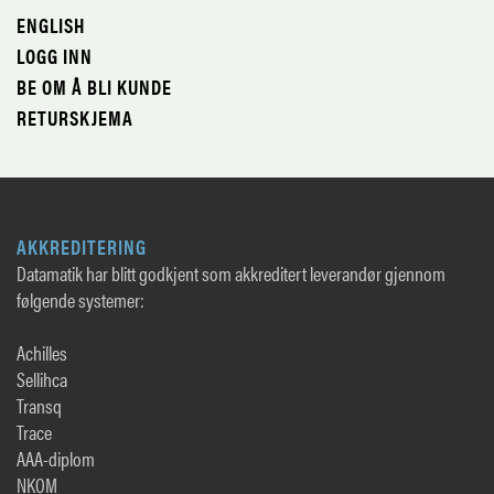
ENGLISH
LOGG INN
BE OM Å BLI KUNDE
RETURSKJEMA
AKKREDITERING
Datamatik har blitt godkjent som akkreditert leverandør gjennom
følgende systemer:
Achilles
Sellihca
Transq
Trace
AAA-diplom
NKOM