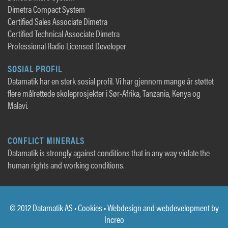
Dimetra Compact System
Certified Sales Associate Dimetra
Certified Technical Associate Dimetra
Professional Radio Licensed Developer
SOSIAL PROFIL
Datamatik har en sterk sosial profil. Vi har gjennom mange år støttet
flere målrettede skoleprosjekter i Sør-Afrika, Tanzania, Kenya og
Malavi.
CONFLICT MINERALS
Datamatik is strongly against conditions that in any way violate the
human rights and working conditions.
© 2012 Datamatik AS •
Cookies
• Webdesign and webdevelopment by
Increo