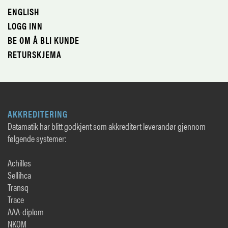
ENGLISH
LOGG INN
BE OM Å BLI KUNDE
RETURSKJEMA
AKKREDITERING
Datamatik har blitt godkjent som akkreditert leverandør gjennom
følgende systemer:
Achilles
Sellihca
Transq
Trace
AAA-diplom
NKOM