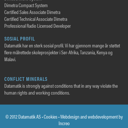
Dimetra Compact System
Certified Sales Associate Dimetra
Certified Technical Associate Dimetra
Professional Radio Licensed Developer
SOSIAL PROFIL
Datamatik har en sterk sosial profil. Vi har gjennom mange år støttet
flere målrettede skoleprosjekter i Sør-Afrika, Tanzania, Kenya og
Malavi.
CONFLICT MINERALS
Datamatik is strongly against conditions that in any way violate the
human rights and working conditions.
© 2012 Datamatik AS •
Cookies
• Webdesign and webdevelopment by
Increo