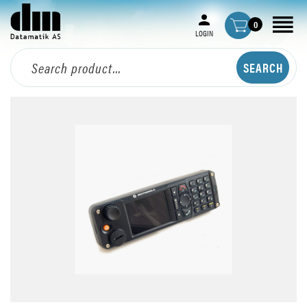
0
LOGIN