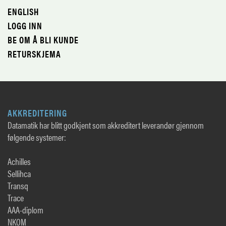
ENGLISH
LOGG INN
BE OM Å BLI KUNDE
RETURSKJEMA
AKKREDITERING
Datamatik har blitt godkjent som akkreditert leverandør gjennom
følgende systemer:
Achilles
Sellihca
Transq
Trace
AAA-diplom
NKOM