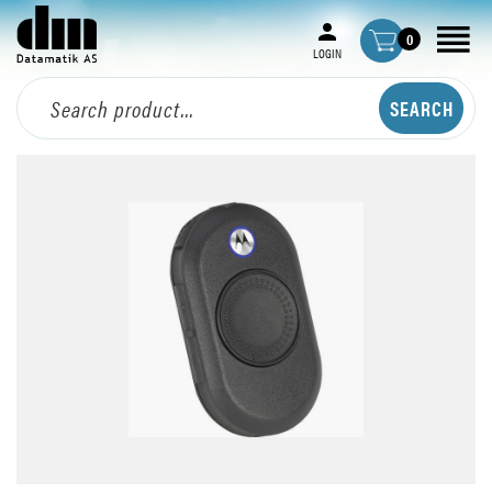
0
LOGIN