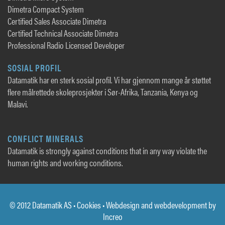
Dimetra Compact System
Certified Sales Associate Dimetra
Certified Technical Associate Dimetra
Professional Radio Licensed Developer
SOSIAL PROFIL
Datamatik har en sterk sosial profil. Vi har gjennom mange år støttet
flere målrettede skoleprosjekter i Sør-Afrika, Tanzania, Kenya og
Malavi.
CONFLICT MINERALS
Datamatik is strongly against conditions that in any way violate the
human rights and working conditions.
© 2012 Datamatik AS •
Cookies
• Webdesign and webdevelopment by
Increo