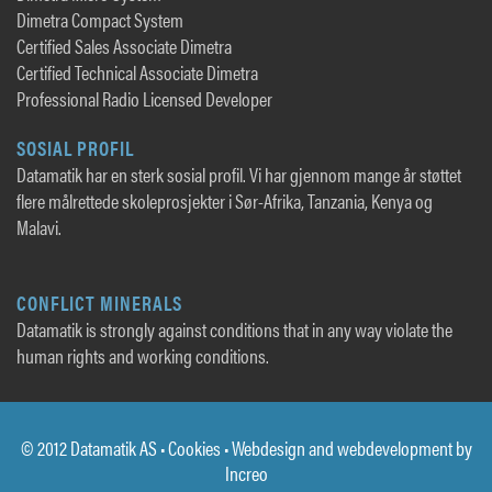
Dimetra Compact System
Certified Sales Associate Dimetra
Certified Technical Associate Dimetra
Professional Radio Licensed Developer
SOSIAL PROFIL
Datamatik har en sterk sosial profil. Vi har gjennom mange år støttet
flere målrettede skoleprosjekter i Sør-Afrika, Tanzania, Kenya og
Malavi.
CONFLICT MINERALS
Datamatik is strongly against conditions that in any way violate the
human rights and working conditions.
© 2012 Datamatik AS •
Cookies
• Webdesign and webdevelopment by
Increo