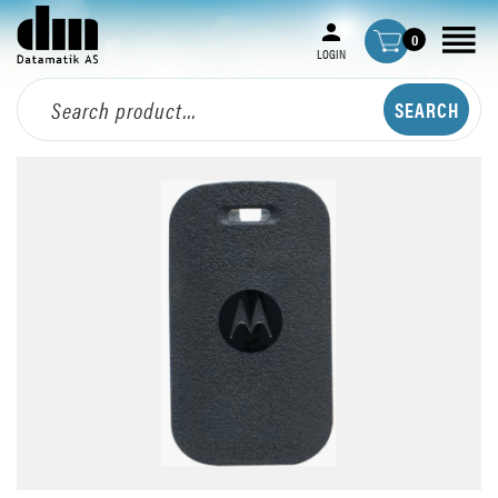
0
LOGIN