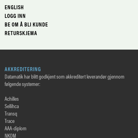
ENGLISH
LOGG INN
BE OM Å BLI KUNDE
RETURSKJEMA
AKKREDITERING
Datamatik har blitt godkjent som akkreditert leverandør gjennom
følgende systemer:
Achilles
Sellihca
Transq
Trace
AAA-diplom
NKOM