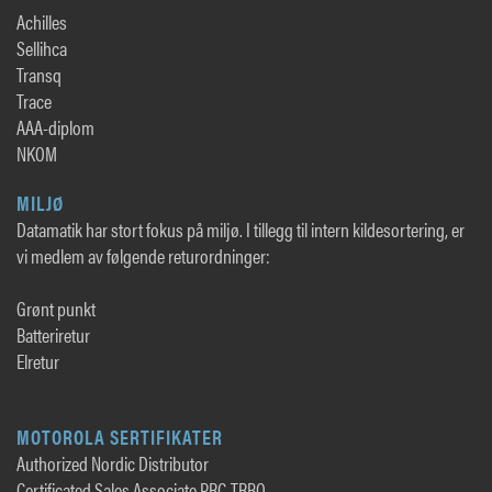
Achilles
Sellihca
Transq
Trace
AAA-diplom
NKOM
MILJØ
Datamatik har stort fokus på miljø. I tillegg til intern kildesortering, er
vi medlem av følgende returordninger:
Grønt punkt
Batteriretur
Elretur
MOTOROLA SERTIFIKATER
Authorized Nordic Distributor
Certificated Sales Associate PRC-TRBO