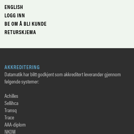
ENGLISH
LOGG INN
BE OM Å BLI KUNDE
RETURSKJEMA
AKKREDITERING
Datamatik har blitt godkjent som akkreditert leverandør gjennom
følgende systemer:
Achilles
Sellihca
Transq
Trace
AAA-diplom
NKOM