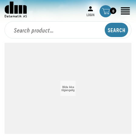
0
LOGIN