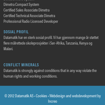
Dimetra Compact System
Certified Sales Associate Dimetra
Certified Technical Associate Dimetra
Professional Radio Licensed Developer
SOSIAL PROFIL
Datamatik har en sterk sosial profil. Vi har gjennom mange år støttet
flere målrettede skoleprosjekter i Sør-Afrika, Tanzania, Kenya og
Malavi.
CONFLICT MINERALS
Datamatik is strongly against conditions that in any way violate the
human rights and working conditions.
© 2012 Datamatik AS •
Cookies
• Webdesign and webdevelopment by
Increo