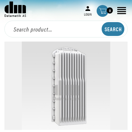
0
LOGIN