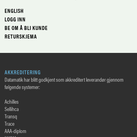
ENGLISH
LOGG INN
BE OM Å BLI KUNDE
RETURSKJEMA
AKKREDITERING
Datamatik har blitt godkjent som akkreditert leverandør gjennom
følgende systemer:
Achilles
Sellihca
Transq
Trace
AAA-diplom