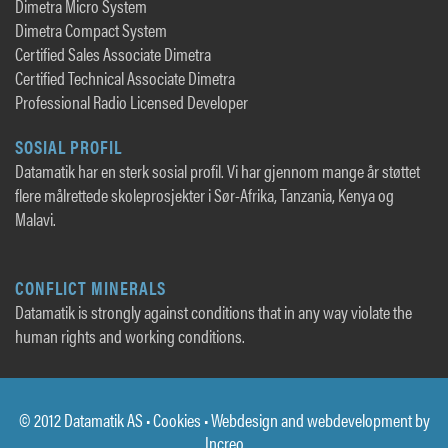
Dimetra Micro System
Dimetra Compact System
Certified Sales Associate Dimetra
Certified Technical Associate Dimetra
Professional Radio Licensed Developer
SOSIAL PROFIL
Datamatik har en sterk sosial profil. Vi har gjennom mange år støttet
flere målrettede skoleprosjekter i Sør-Afrika, Tanzania, Kenya og
Malavi.
CONFLICT MINERALS
Datamatik is strongly against conditions that in any way violate the
human rights and working conditions.
© 2012 Datamatik AS •
Cookies
• Webdesign and webdevelopment by
Increo