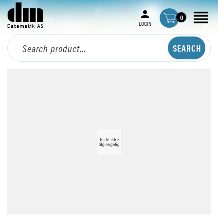
0
LOGIN