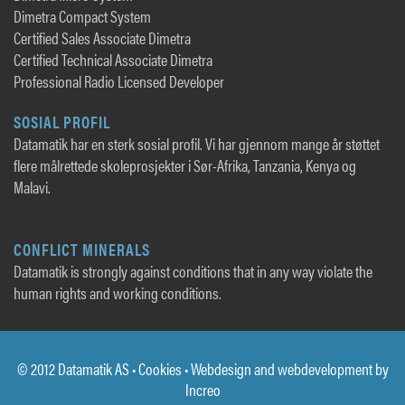
Dimetra Compact System
Certified Sales Associate Dimetra
Certified Technical Associate Dimetra
Professional Radio Licensed Developer
SOSIAL PROFIL
Datamatik har en sterk sosial profil. Vi har gjennom mange år støttet
flere målrettede skoleprosjekter i Sør-Afrika, Tanzania, Kenya og
Malavi.
CONFLICT MINERALS
Datamatik is strongly against conditions that in any way violate the
human rights and working conditions.
© 2012 Datamatik AS •
Cookies
• Webdesign and webdevelopment by
Increo