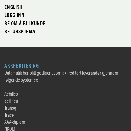
ENGLISH
LOGG INN
BE OM Å BLI KUNDE
RETURSKJEMA
AKKREDITERING
Datamatik har blitt godkjent som akkreditert leverandør gjennom
følgende systemer:
Achilles
Sellihca
Transq
Trace
AAA-diplom
NKOM