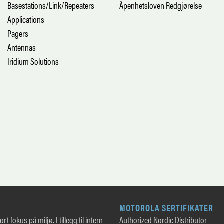
Basestations/Link/Repeaters
Åpenhetsloven Redgjørelse
Applications
Pagers
Antennas
Iridium Solutions
MOTOROLA SERTIFIKATER
rt fokus på miljø. I tillegg til intern
Authorized Nordic Distributor