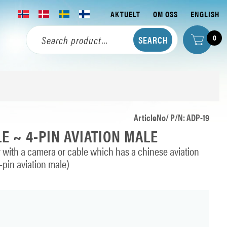
AKTUELT
OM OSS
ENGLISH
0
ArticleNo/ P/N: ADP-19
E ~ 4-PIN AVIATION MALE
 with a camera or cable which has a chinese aviation
-pin aviation male)