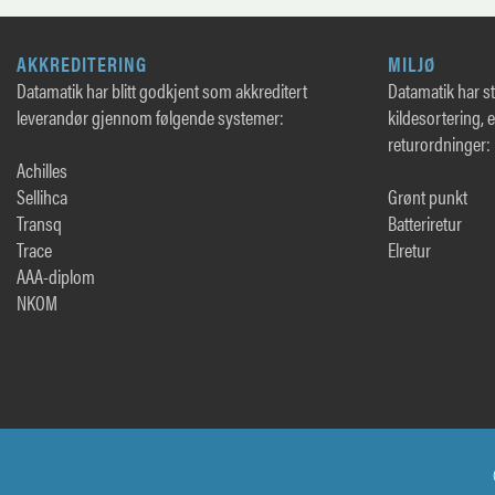
AKKREDITERING
MILJØ
Datamatik har blitt godkjent som akkreditert
Datamatik har sto
leverandør gjennom følgende systemer:
kildesortering, 
returordninger:
Achilles
Sellihca
Grønt punkt
Transq
Batteriretur
Trace
Elretur
AAA-diplom
NKOM