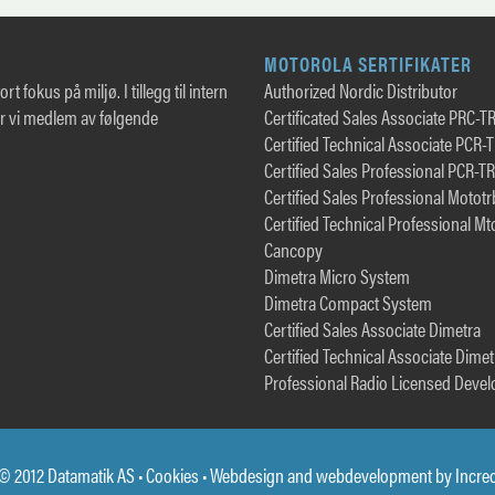
MOTOROLA SERTIFIKATER
rt fokus på miljø. I tillegg til intern
Authorized Nordic Distributor
er vi medlem av følgende
Certificated Sales Associate PRC-T
Certified Technical Associate PCR-
Certified Sales Professional PCR-T
Certified Sales Professional Motot
Certified Technical Professional Mt
Cancopy
Dimetra Micro System
Dimetra Compact System
Certified Sales Associate Dimetra
Certified Technical Associate Dimet
Professional Radio Licensed Devel
© 2012 Datamatik AS •
Cookies
• Webdesign and webdevelopment by
Incre