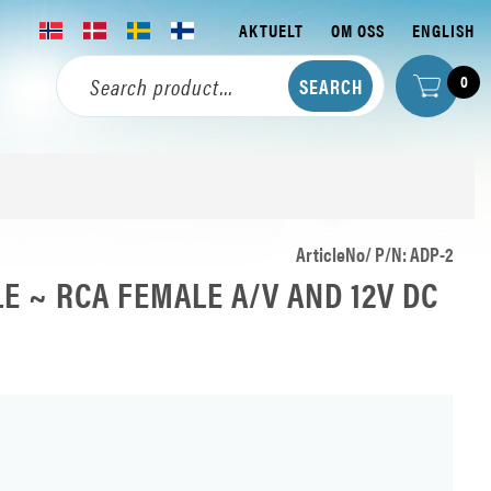
AKTUELT
OM OSS
ENGLISH
0
ArticleNo/ P/N: ADP-2
LE ~ RCA FEMALE A/V AND 12V DC