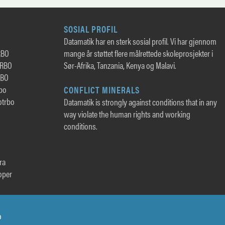
SOSIAL PROFIL
Datamatik har en sterk sosial profil. Vi har gjennom
RBO
mange år støttet flere målrettede skoleprosjekter i
TRBO
Sør-Afrika, Tanzania, Kenya og Malavi.
RBO
rbo
CONFLICT MINERALS
otrbo
Datamatik is strongly against conditions that in any
way violate the human rights and working
conditions.
ra
oper
o