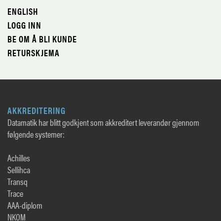
ENGLISH
LOGG INN
BE OM Å BLI KUNDE
RETURSKJEMA
AKKREDITERING
Datamatik har blitt godkjent som akkreditert leverandør gjennom
følgende systemer:
Achilles
Sellihca
Transq
Trace
AAA-diplom
NKOM