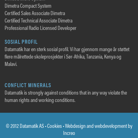
Dimetra Compact System
Certified Sales Associate Dimetra
Certified Technical Associate Dimetra
Professional Radio Licensed Developer
SOSIAL PROFIL
Datamatik har en sterk sosial profil. Vi har gjennom mange år støttet
flere målrettede skoleprosjekter i Sør-Afrika, Tanzania, Kenya og
Malavi.
CONFLICT MINERALS
Datamatik is strongly against conditions that in any way violate the
human rights and working conditions.
© 2012 Datamatik AS •
Cookies
• Webdesign and webdevelopment by
Increo