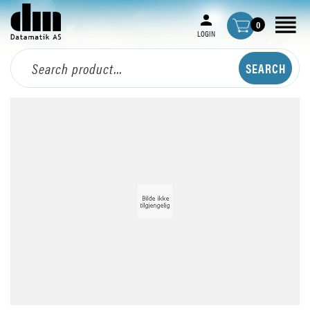
0
LOGIN