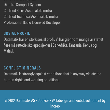
Dimetra Compact System
Certified Sales Associate Dimetra
Certified Technical Associate Dimetra
Professional Radio Licensed Developer
SOSIAL PROFIL
Datamatik har en sterk sosial profil. Vi har gjennom mange år støttet
flere målrettede skoleprosjekter i Sør-Afrika, Tanzania, Kenya og
Malavi.
CONFLICT MINERALS
Datamatik is strongly against conditions that in any way violate the
human rights and working conditions.
© 2012 Datamatik AS •
Cookies
• Webdesign and webdevelopment by
Increo