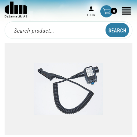
0
LOGIN