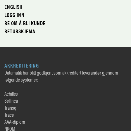
ENGLISH
LOGG INN
BE OM Å BLI KUNDE
RETURSKJEMA
AKKREDITERING
Datamatik har blitt godkjent som akkreditert leverandør gjennom
følgende systemer:
Achilles
Sellihca
Transq
Trace
AAA-diplom
NKOM