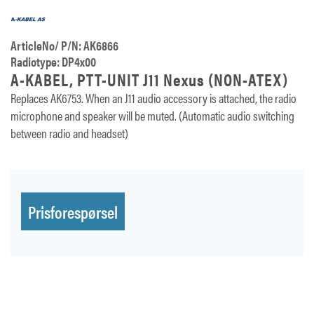
ArticleNo/ P/N: AK6866
Radiotype: DP4x00
A-KABEL, PTT-UNIT J11 Nexus (NON-ATEX)
Replaces AK6753. When an J11 audio accessory is attached, the radio
microphone and speaker will be muted. (Automatic audio switching
between radio and headset)
Prisforespørsel