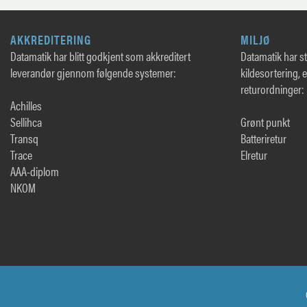
AKKREDITERING
MILJØ
Datamatik har blitt godkjent som akkreditert
Datamatik har sto
leverandør gjennom følgende systemer:
kildesortering, 
returordninger:
Achilles
Sellihca
Grønt punkt
Transq
Batteriretur
Trace
Elretur
AAA-diplom
NKOM