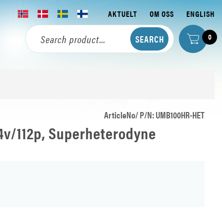
AKTUELT
OM OSS
ENGLISH
0
ArticleNo/ P/N: UMB100HR-HET
24v/112p, Superheterodyne