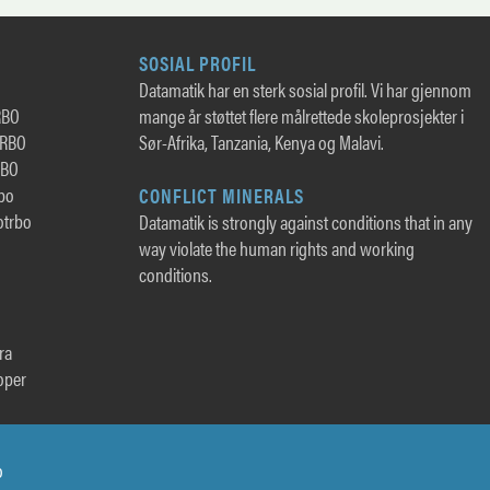
SOSIAL PROFIL
Datamatik har en sterk sosial profil. Vi har gjennom
RBO
mange år støttet flere målrettede skoleprosjekter i
TRBO
Sør-Afrika, Tanzania, Kenya og Malavi.
RBO
rbo
CONFLICT MINERALS
otrbo
Datamatik is strongly against conditions that in any
way violate the human rights and working
conditions.
ra
oper
o