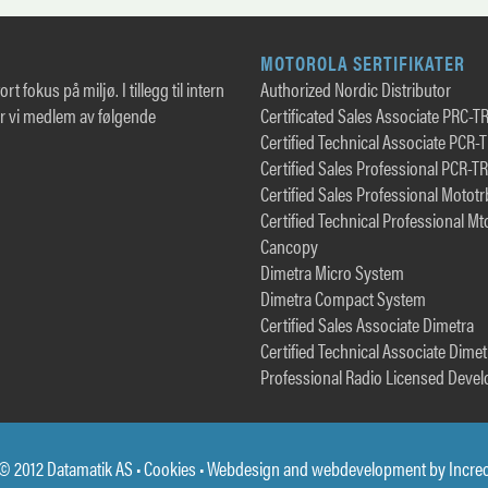
MOTOROLA SERTIFIKATER
rt fokus på miljø. I tillegg til intern
Authorized Nordic Distributor
er vi medlem av følgende
Certificated Sales Associate PRC-T
Certified Technical Associate PCR-
Certified Sales Professional PCR-T
Certified Sales Professional Motot
Certified Technical Professional Mt
Cancopy
Dimetra Micro System
Dimetra Compact System
Certified Sales Associate Dimetra
Certified Technical Associate Dimet
Professional Radio Licensed Devel
© 2012 Datamatik AS •
Cookies
• Webdesign and webdevelopment by
Incre