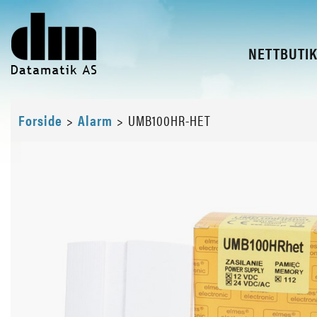
NETTBUTI
Forside
>
Alarm
>
UMB100HR-HET