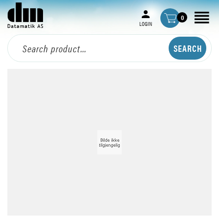
0
LOGIN