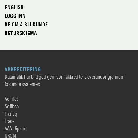
ENGLISH
LOGG INN
BE OM Å BLI KUNDE
RETURSKJEMA
AKKREDITERING
Datamatik har blitt godkjent som akkreditert leverandør gjennom
følgende systemer:
Achilles
Sellihca
Transq
Trace
AAA-diplom
NKOM