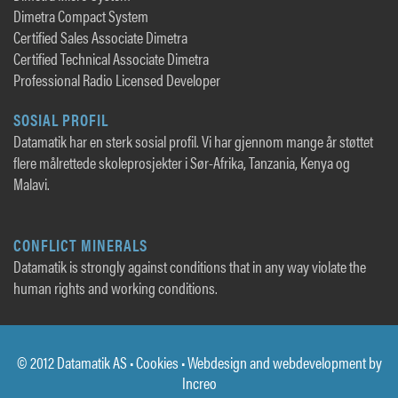
Dimetra Compact System
Certified Sales Associate Dimetra
Certified Technical Associate Dimetra
Professional Radio Licensed Developer
SOSIAL PROFIL
Datamatik har en sterk sosial profil. Vi har gjennom mange år støttet
flere målrettede skoleprosjekter i Sør-Afrika, Tanzania, Kenya og
Malavi.
CONFLICT MINERALS
Datamatik is strongly against conditions that in any way violate the
human rights and working conditions.
© 2012 Datamatik AS •
Cookies
• Webdesign and webdevelopment by
Increo