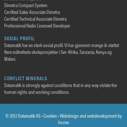
Dimetra Compact System
Certified Sales Associate Dimetra
Certified Technical Associate Dimetra
Professional Radio Licensed Developer
SOSIAL PROFIL
Datamatik har en sterk sosial profil. Vi har gjennom mange år støttet
flere målrettede skoleprosjekter i Sør-Afrika, Tanzania, Kenya og
Malavi.
CONFLICT MINERALS
Datamatik is strongly against conditions that in any way violate the
human rights and working conditions.
© 2012 Datamatik AS •
Cookies
• Webdesign and webdevelopment by
Increo