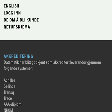
ENGLISH
LOGG INN
BE OM Å BLI KUNDE
RETURSKJEMA
AKKREDITERING
Datamatik har blitt godkjent som akkreditert leverandør gjennom
følgende systemer:
Achilles
Sellihca
Transq
Trace
AAA-diplom
NKOM