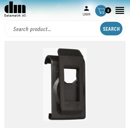
0
LOGIN