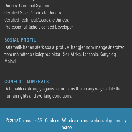
Dimetra Compact System
Certified Sales Associate Dimetra
Certified Technical Associate Dimetra
Professional Radio Licensed Developer
SOSIAL PROFIL
Datamatik har en sterk sosial profil. Vi har gjennom mange år støttet
flere målrettede skoleprosjekter i Sør-Afrika, Tanzania, Kenya og
Malavi.
CONFLICT MINERALS
Datamatik is strongly against conditions that in any way violate the
human rights and working conditions.
© 2012 Datamatik AS •
Cookies
• Webdesign and webdevelopment by
Increo