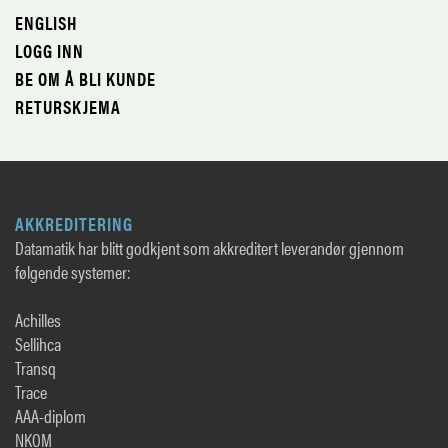
ENGLISH
LOGG INN
BE OM Å BLI KUNDE
RETURSKJEMA
AKKREDITERING
Datamatik har blitt godkjent som akkreditert leverandør gjennom
følgende systemer:
Achilles
Sellihca
Transq
Trace
AAA-diplom
NKOM