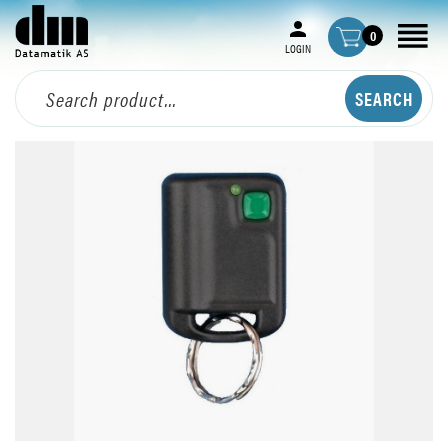
0
LOGIN