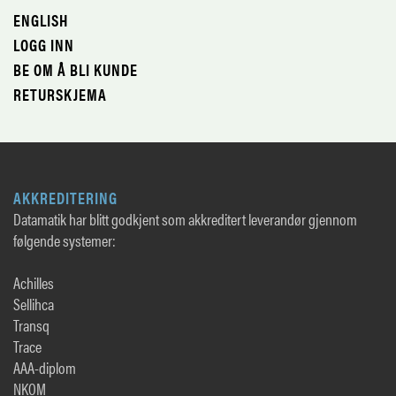
ENGLISH
LOGG INN
BE OM Å BLI KUNDE
RETURSKJEMA
AKKREDITERING
Datamatik har blitt godkjent som akkreditert leverandør gjennom
følgende systemer:
Achilles
Sellihca
Transq
Trace
AAA-diplom
NKOM