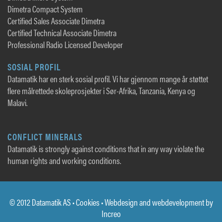
Dimetra Compact System
Certified Sales Associate Dimetra
Certified Technical Associate Dimetra
Professional Radio Licensed Developer
SOSIAL PROFIL
Datamatik har en sterk sosial profil. Vi har gjennom mange år støttet
flere målrettede skoleprosjekter i Sør-Afrika, Tanzania, Kenya og
Malavi.
CONFLICT MINERALS
Datamatik is strongly against conditions that in any way violate the
human rights and working conditions.
© 2012 Datamatik AS •
Cookies
• Webdesign and webdevelopment by
Increo