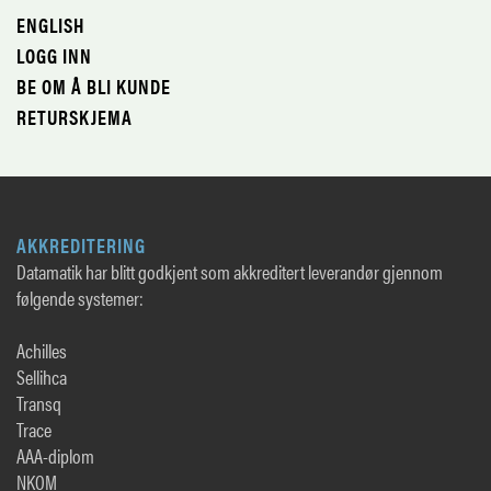
ENGLISH
LOGG INN
BE OM Å BLI KUNDE
RETURSKJEMA
AKKREDITERING
Datamatik har blitt godkjent som akkreditert leverandør gjennom
følgende systemer:
Achilles
Sellihca
Transq
Trace
AAA-diplom
NKOM