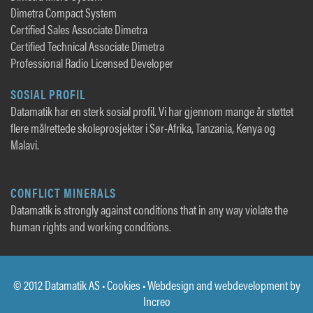
Dimetra Compact System
Certified Sales Associate Dimetra
Certified Technical Associate Dimetra
Professional Radio Licensed Developer
SOSIAL PROFIL
Datamatik har en sterk sosial profil. Vi har gjennom mange år støttet
flere målrettede skoleprosjekter i Sør-Afrika, Tanzania, Kenya og
Malavi.
CONFLICT MINERALS
Datamatik is strongly against conditions that in any way violate the
human rights and working conditions.
© 2012 Datamatik AS •
Cookies
• Webdesign and webdevelopment by
Increo