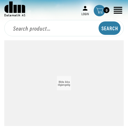
0
LOGIN