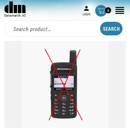
0
LOGIN