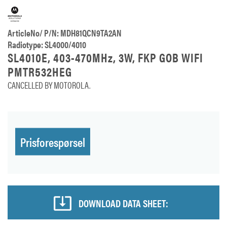
ArticleNo/ P/N: MDH81QCN9TA2AN
Radiotype: SL4000/4010
SL4010E, 403-470MHz, 3W, FKP GOB WIFI
PMTR532HEG
CANCELLED BY MOTOROLA.
Prisforespørsel
DOWNLOAD DATA SHEET: