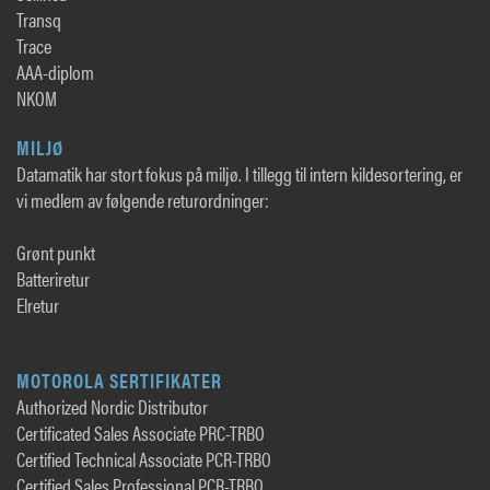
Transq
Trace
AAA-diplom
NKOM
MILJØ
Datamatik har stort fokus på miljø. I tillegg til intern kildesortering, er
vi medlem av følgende returordninger:
Grønt punkt
Batteriretur
Elretur
MOTOROLA SERTIFIKATER
Authorized Nordic Distributor
Certificated Sales Associate PRC-TRBO
Certified Technical Associate PCR-TRBO
Certified Sales Professional PCR-TRBO