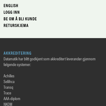
ENGLISH
LOGG INN
BE OM Å BLI KUNDE
RETURSKJEMA
AKKREDITERING
Datamatik har blitt godkjent som akkreditert leverandør gjennom
følgende systemer:
Achilles
Sellihca
Transq
Trace
AAA-diplom
NKOM