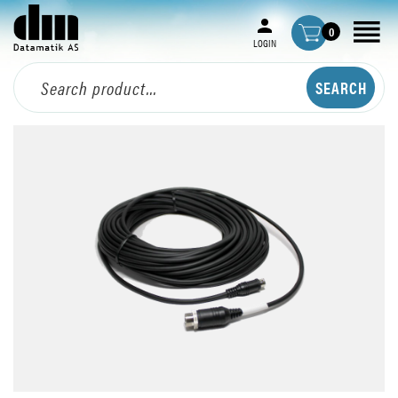
0
LOGIN