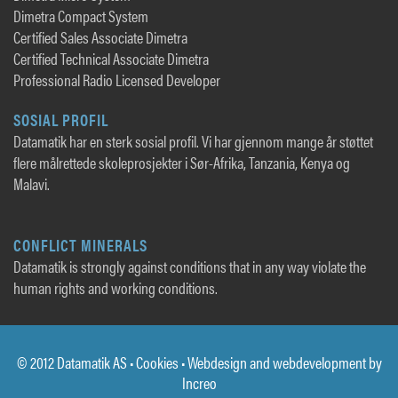
Dimetra Compact System
Certified Sales Associate Dimetra
Certified Technical Associate Dimetra
Professional Radio Licensed Developer
SOSIAL PROFIL
Datamatik har en sterk sosial profil. Vi har gjennom mange år støttet
flere målrettede skoleprosjekter i Sør-Afrika, Tanzania, Kenya og
Malavi.
CONFLICT MINERALS
Datamatik is strongly against conditions that in any way violate the
human rights and working conditions.
© 2012 Datamatik AS •
Cookies
• Webdesign and webdevelopment by
Increo