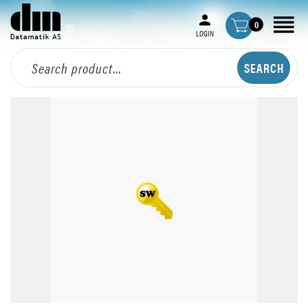
0
LOGIN