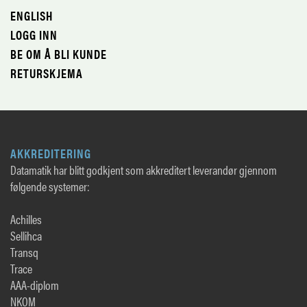
ENGLISH
LOGG INN
BE OM Å BLI KUNDE
RETURSKJEMA
AKKREDITERING
Datamatik har blitt godkjent som akkreditert leverandør gjennom
følgende systemer:
Achilles
Sellihca
Transq
Trace
AAA-diplom
NKOM