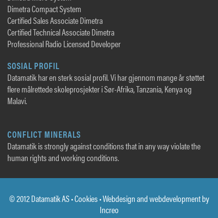
Dimetra Compact System
Certified Sales Associate Dimetra
Certified Technical Associate Dimetra
Professional Radio Licensed Developer
SOSIAL PROFIL
Datamatik har en sterk sosial profil. Vi har gjennom mange år støttet
flere målrettede skoleprosjekter i Sør-Afrika, Tanzania, Kenya og
Malavi.
CONFLICT MINERALS
Datamatik is strongly against conditions that in any way violate the
human rights and working conditions.
© 2012 Datamatik AS •
Cookies
• Webdesign and webdevelopment by
Increo