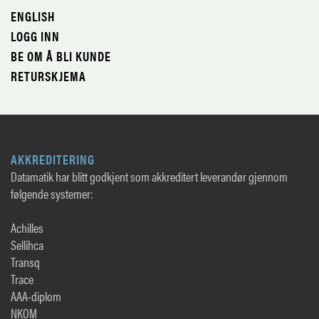
ENGLISH
LOGG INN
BE OM Å BLI KUNDE
RETURSKJEMA
AKKREDITERING
Datamatik har blitt godkjent som akkreditert leverandør gjennom
følgende systemer:
Achilles
Sellihca
Transq
Trace
AAA-diplom
NKOM