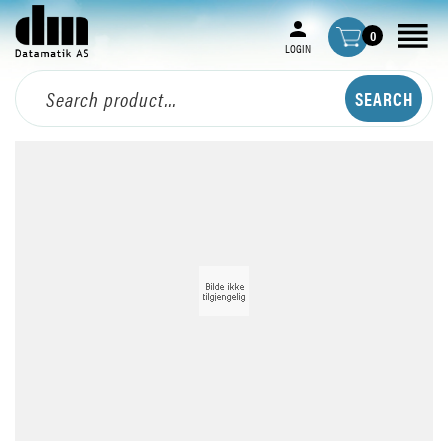
0
LOGIN