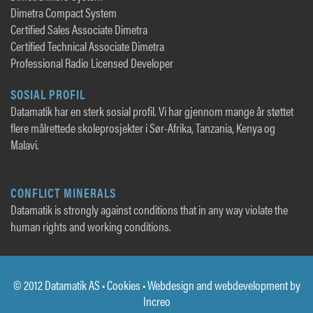
Dimetra Compact System
Certified Sales Associate Dimetra
Certified Technical Associate Dimetra
Professional Radio Licensed Developer
SOSIAL PROFIL
Datamatik har en sterk sosial profil. Vi har gjennom mange år støttet
flere målrettede skoleprosjekter i Sør-Afrika, Tanzania, Kenya og
Malavi.
CONFLICT MINERALS
Datamatik is strongly against conditions that in any way violate the
human rights and working conditions.
© 2012 Datamatik AS •
Cookies
• Webdesign and webdevelopment by
Increo