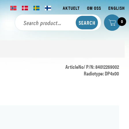
AKTUELT
OM OSS
ENGLISH
0
ArticleNo/ P/N: 84012269002
Radiotype: DP4x00