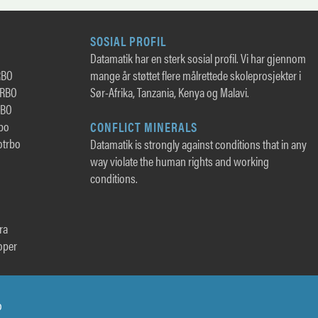
SOSIAL PROFIL
Datamatik har en sterk sosial profil. Vi har gjennom
RBO
mange år støttet flere målrettede skoleprosjekter i
TRBO
Sør-Afrika, Tanzania, Kenya og Malavi.
RBO
rbo
CONFLICT MINERALS
otrbo
Datamatik is strongly against conditions that in any
way violate the human rights and working
conditions.
ra
oper
o