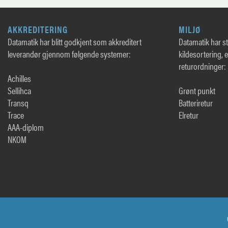
AKKREDITERING
MILJØ
Datamatik har blitt godkjent som akkreditert
Datamatik har sto
leverandør gjennom følgende systemer:
kildesortering, 
returordninger:
Achilles
Sellihca
Grønt punkt
Transq
Batteriretur
Trace
Elretur
AAA-diplom
NKOM