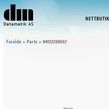
NETTBUTI
Forside
>
Parts
>
84012269002