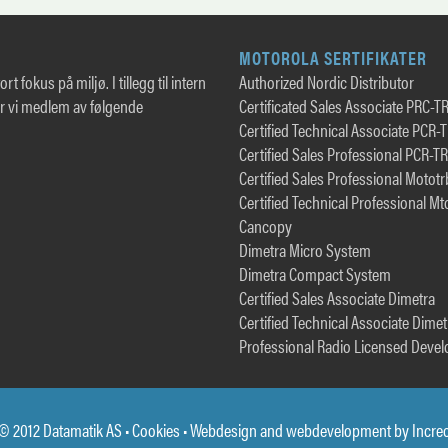
MOTOROLA SERTIFIKATER
rt fokus på miljø. I tillegg til intern
Authorized Nordic Distributor
er vi medlem av følgende
Certificated Sales Associate PRC-T
Certified Technical Associate PCR-
Certified Sales Professional PCR-T
Certified Sales Professional Motot
Certified Technical Professional Mt
Cancopy
Dimetra Micro System
Dimetra Compact System
Certified Sales Associate Dimetra
Certified Technical Associate Dimet
Professional Radio Licensed Devel
© 2012 Datamatik AS •
Cookies
• Webdesign and webdevelopment by
Incre