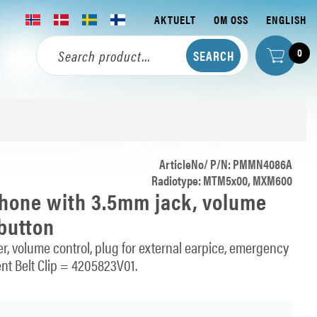
AKTUELT
OM OSS
ENGLISH
0
ArticleNo/ P/N: PMMN4086A
Radiotype: MTM5x00, MXM600
hone with 3.5mm jack, volume
button
r, volume control, plug for external earpice, emergency
nt Belt Clip = 4205823V01.