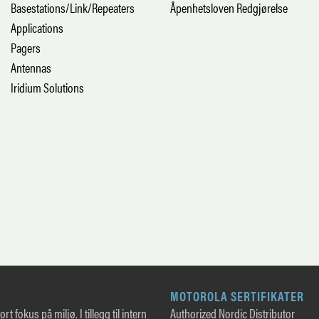
Basestations/Link/Repeaters
Åpenhetsloven Redgjørelse
Applications
Pagers
Antennas
Iridium Solutions
MOTOROLA SERTIFIKATER
rt fokus på miljø. I tillegg til intern
Authorized Nordic Distributor