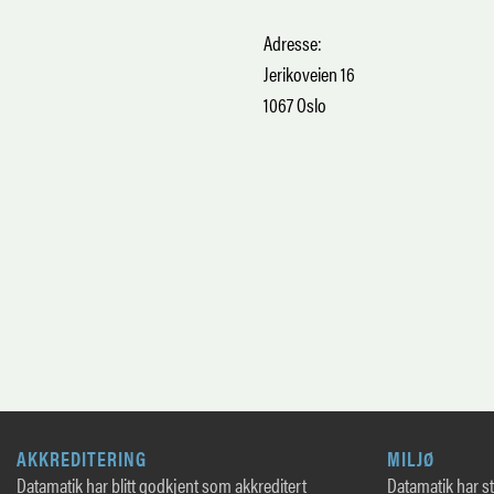
Adresse:
Jerikoveien 16
1067 Oslo
AKKREDITERING
MILJØ
Datamatik har blitt godkjent som akkreditert
Datamatik har sto