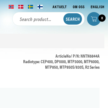
AKTUELT
OM OSS
ENGLISH
0
ArticleNo/ P/N: NNTN6844A
Radiotype: CEP400, DP1000, MTP3000, MTP6000,
MTP850, MTP850S/830S, R2 Series