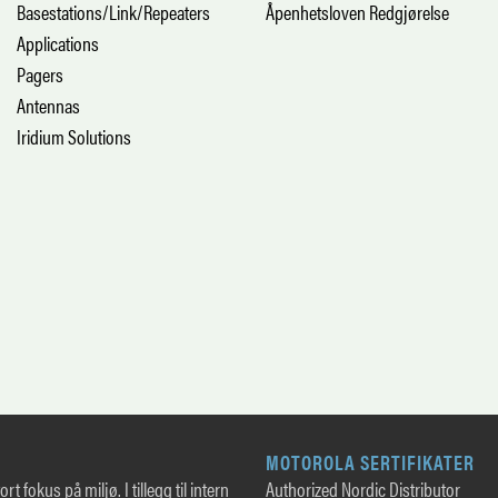
Basestations/Link/Repeaters
Åpenhetsloven Redgjørelse
Applications
Pagers
Antennas
Iridium Solutions
MOTOROLA SERTIFIKATER
rt fokus på miljø. I tillegg til intern
Authorized Nordic Distributor