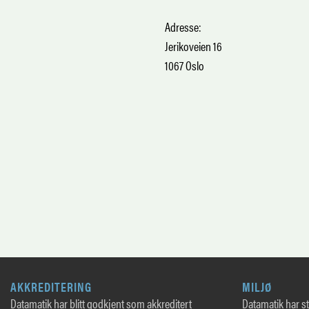
Adresse:
Jerikoveien 16
1067 Oslo
AKKREDITERING
MILJØ
Datamatik har blitt godkjent som akkreditert
Datamatik har sto