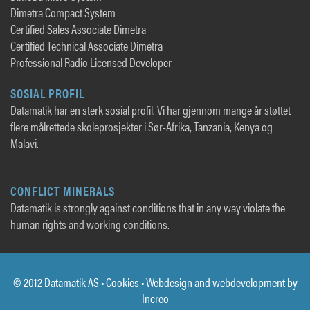
Dimetra Compact System
Certified Sales Associate Dimetra
Certified Technical Associate Dimetra
Professional Radio Licensed Developer
SOSIAL PROFIL
Datamatik har en sterk sosial profil. Vi har gjennom mange år støttet
flere målrettede skoleprosjekter i Sør-Afrika, Tanzania, Kenya og
Malavi.
CONFLICT MINERALS
Datamatik is strongly against conditions that in any way violate the
human rights and working conditions.
© 2012 Datamatik AS •
Cookies
• Webdesign and webdevelopment by
Increo