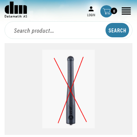
0
LOGIN