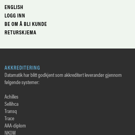
ENGLISH
LOGG INN
BE OM Å BLI KUNDE
RETURSKJEMA
AKKREDITERING
Datamatik har blitt godkjent som akkreditert leverandør gjennom
følgende systemer:
Achilles
Sellihca
Transq
Trace
AAA-diplom
NKOM