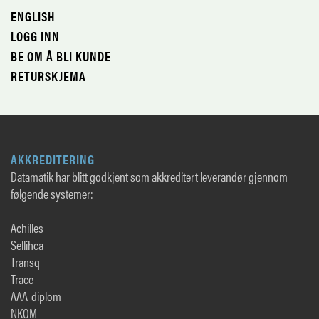
ENGLISH
LOGG INN
BE OM Å BLI KUNDE
RETURSKJEMA
AKKREDITERING
Datamatik har blitt godkjent som akkreditert leverandør gjennom
følgende systemer:
Achilles
Sellihca
Transq
Trace
AAA-diplom
NKOM