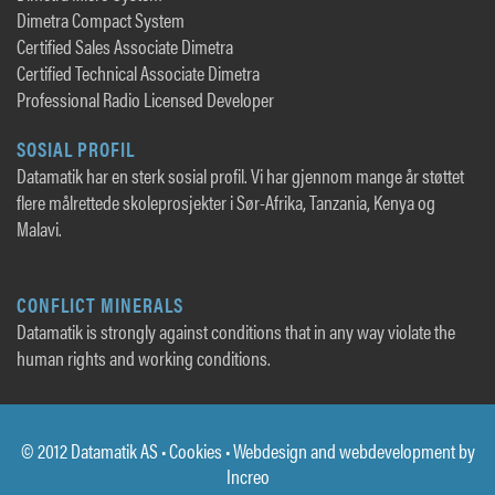
Dimetra Compact System
Certified Sales Associate Dimetra
Certified Technical Associate Dimetra
Professional Radio Licensed Developer
SOSIAL PROFIL
Datamatik har en sterk sosial profil. Vi har gjennom mange år støttet
flere målrettede skoleprosjekter i Sør-Afrika, Tanzania, Kenya og
Malavi.
CONFLICT MINERALS
Datamatik is strongly against conditions that in any way violate the
human rights and working conditions.
© 2012 Datamatik AS •
Cookies
• Webdesign and webdevelopment by
Increo