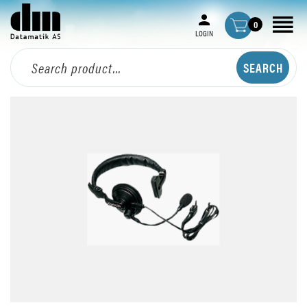
0
LOGIN