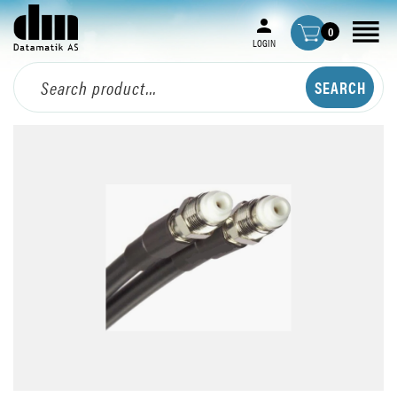
0
LOGIN