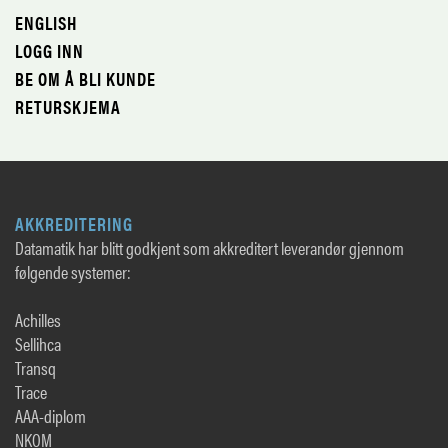
ENGLISH
LOGG INN
BE OM Å BLI KUNDE
RETURSKJEMA
AKKREDITERING
Datamatik har blitt godkjent som akkreditert leverandør gjennom
følgende systemer:
Achilles
Sellihca
Transq
Trace
AAA-diplom
NKOM