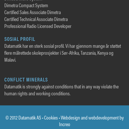
Dimetra Compact System
Certified Sales Associate Dimetra
Certified Technical Associate Dimetra
Professional Radio Licensed Developer
SOSIAL PROFIL
Datamatik har en sterk sosial profil. Vi har gjennom mange år støttet
flere målrettede skoleprosjekter i Sør-Afrika, Tanzania, Kenya og
Malavi.
CONFLICT MINERALS
Datamatik is strongly against conditions that in any way violate the
human rights and working conditions.
© 2012 Datamatik AS •
Cookies
• Webdesign and webdevelopment by
Increo