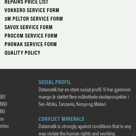
REPAIRS PRICE LIST
VOKKERO SERVICE FORM
3M PELTOR SERVICE FORM
SAVOX SERVICE FORM
PROCOM SERVICE FORM
PHONAK SERVICE FORM
QUALITY POLICY
SOSIAL PROFIL
Datamatik har en sterk sosial profil. Vi har gjennom
RBO
mange år støttet flere målrettede skoleprosjekter i
TRBO
Sør-Afrika, Tanzania, Kenya og Malavi.
RBO
rbo
CONFLICT MINERALS
otrbo
Datamatik is strongly against conditions that in any
way violate the human rights and working