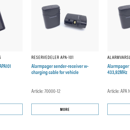
S
RESERVEDELER APA-101
ALARMVARS
APA101
Alarmpager sender-receiver w-
Alarmpager 
charging cable for vehicle
433,92MHz
Article: 70000-12
Article: APA 
MORE