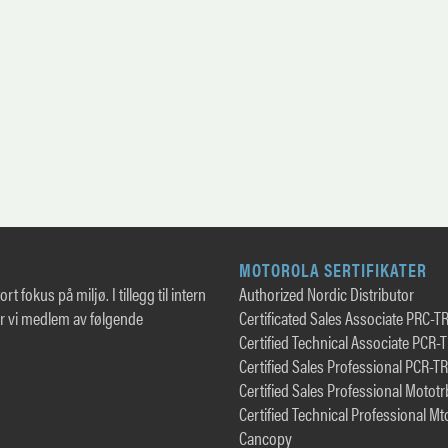
MOTOROLA SERTIFIKATER
rt fokus på miljø. I tillegg til intern
Authorized Nordic Distributor
er vi medlem av følgende
Certificated Sales Associate PRC-T
Certified Technical Associate PCR-
Certified Sales Professional PCR-T
Certified Sales Professional Motot
Certified Technical Professional Mt
Cancopy