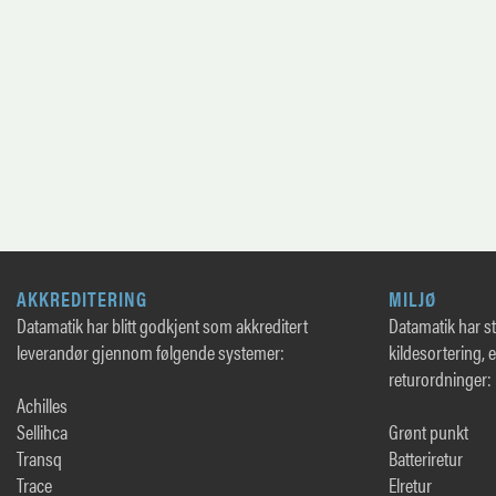
AKKREDITERING
MILJØ
Datamatik har blitt godkjent som akkreditert
Datamatik har sto
leverandør gjennom følgende systemer:
kildesortering, 
returordninger:
Achilles
Sellihca
Grønt punkt
Transq
Batteriretur
Trace
Elretur