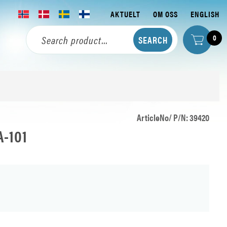
AKTUELT
OM OSS
ENGLISH
0
ArticleNo/ P/N: 39420
A-101