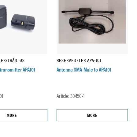
LER/TRÅDLØS
RESERVEDELER APA-101
transmitter APA101
Antenna SMA-Male to APA101
101
Article: 39450-1
MORE
MORE