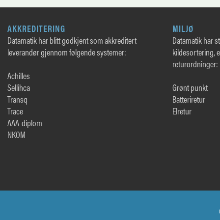
AKKREDITERING
MILJØ
Datamatik har blitt godkjent som akkreditert
Datamatik har sto
leverandør gjennom følgende systemer:
kildesortering, 
returordninger:
Achilles
Sellihca
Grønt punkt
Transq
Batteriretur
Trace
Elretur
AAA-diplom
NKOM