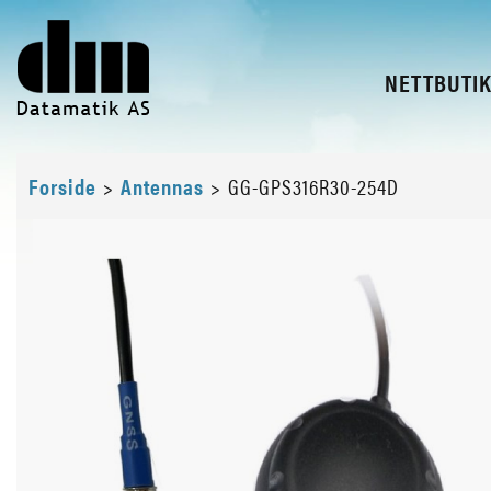
NETTBUTI
Forside
>
Antennas
>
GG-GPS316R30-254D