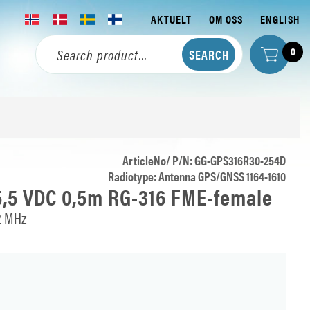
AKTUELT
OM OSS
ENGLISH
0
ArticleNo/ P/N: GG-GPS316R30-254D
Radiotype: Antenna GPS/GNSS 1164-1610
,5 VDC 0,5m RG-316 FME-female
2 MHz