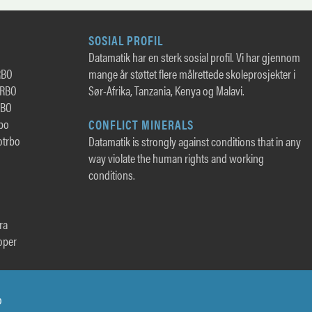
SOSIAL PROFIL
Datamatik har en sterk sosial profil. Vi har gjennom
RBO
mange år støttet flere målrettede skoleprosjekter i
TRBO
Sør-Afrika, Tanzania, Kenya og Malavi.
RBO
rbo
CONFLICT MINERALS
otrbo
Datamatik is strongly against conditions that in any
way violate the human rights and working
conditions.
ra
oper
o