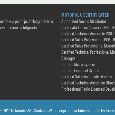
MOTOROLA SERTIFIKATER
rt fokus på miljø. I tillegg til intern
Authorized Nordic Distributor
er vi medlem av følgende
Certificated Sales Associate PRC-T
Certified Technical Associate PCR-
Certified Sales Professional PCR-T
Certified Sales Professional Motot
Certified Technical Professional Mt
Cancopy
Dimetra Micro System
Dimetra Compact System
Certified Sales Associate Dimetra
Certified Technical Associate Dimet
Professional Radio Licensed Devel
© 2012 Datamatik AS •
Cookies
• Webdesign and webdevelopment by
Incre