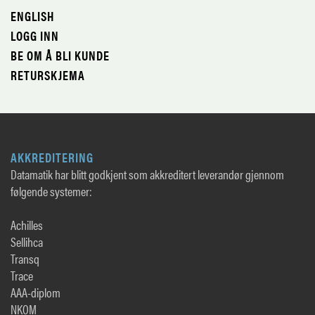
ENGLISH
LOGG INN
BE OM Å BLI KUNDE
RETURSKJEMA
AKKREDITERING
Datamatik har blitt godkjent som akkreditert leverandør gjennom
følgende systemer:
Achilles
Sellihca
Transq
Trace
AAA-diplom
NKOM