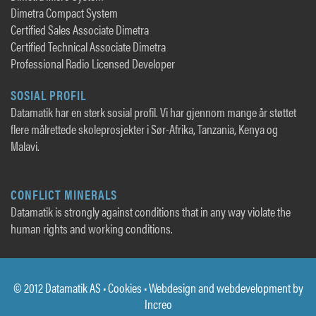
Dimetra Compact System
Certified Sales Associate Dimetra
Certified Technical Associate Dimetra
Professional Radio Licensed Developer
SOSIAL PROFIL
Datamatik har en sterk sosial profil. Vi har gjennom mange år støttet
flere målrettede skoleprosjekter i Sør-Afrika, Tanzania, Kenya og
Malavi.
CONFLICT MINERALS
Datamatik is strongly against conditions that in any way violate the
human rights and working conditions.
© 2012 Datamatik AS •
Cookies
• Webdesign and webdevelopment by
Increo