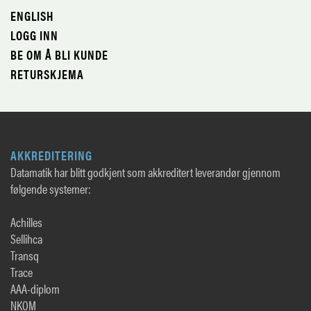
ENGLISH
LOGG INN
BE OM Å BLI KUNDE
RETURSKJEMA
AKKREDITERING
Datamatik har blitt godkjent som akkreditert leverandør gjennom
følgende systemer:
Achilles
Sellihca
Transq
Trace
AAA-diplom
NKOM