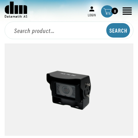
0
LOGIN