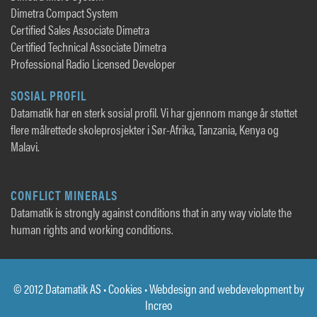
Dimetra Compact System
Certified Sales Associate Dimetra
Certified Technical Associate Dimetra
Professional Radio Licensed Developer
SOSIAL PROFIL
Datamatik har en sterk sosial profil. Vi har gjennom mange år støttet
flere målrettede skoleprosjekter i Sør-Afrika, Tanzania, Kenya og
Malavi.
CONFLICT MINERALS
Datamatik is strongly against conditions that in any way violate the
human rights and working conditions.
© 2012 Datamatik AS •
Cookies
• Webdesign and webdevelopment by
Increo