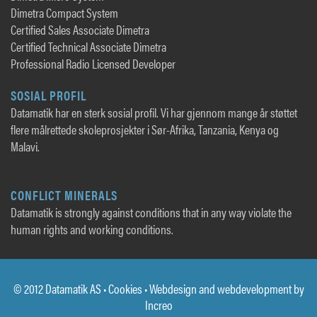
Dimetra Compact System
Certified Sales Associate Dimetra
Certified Technical Associate Dimetra
Professional Radio Licensed Developer
SOSIAL PROFIL
Datamatik har en sterk sosial profil. Vi har gjennom mange år støttet
flere målrettede skoleprosjekter i Sør-Afrika, Tanzania, Kenya og
Malavi.
CONFLICT MINERALS
Datamatik is strongly against conditions that in any way violate the
human rights and working conditions.
© 2012 Datamatik AS •
Cookies
• Webdesign and webdevelopment by
Increo