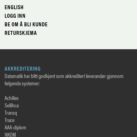
ENGLISH
LOGG INN
BE OM Å BLI KUNDE
RETURSKJEMA
AKKREDITERING
Datamatik har blitt godkjent som akkreditert leverandør gjennom
følgende systemer:
Achilles
Sellihca
Transq
Trace
AAA-diplom
NKOM