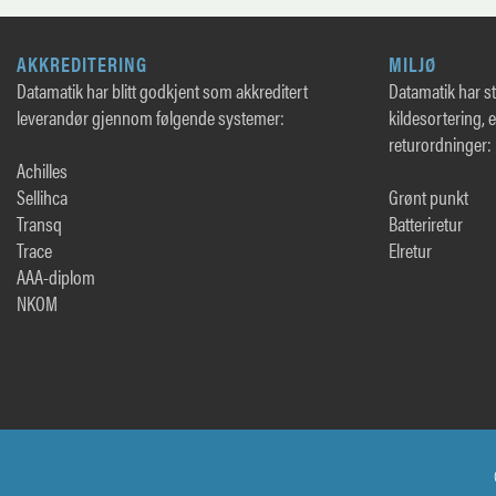
AKKREDITERING
MILJØ
Datamatik har blitt godkjent som akkreditert
Datamatik har sto
leverandør gjennom følgende systemer:
kildesortering, 
returordninger:
Achilles
Sellihca
Grønt punkt
Transq
Batteriretur
Trace
Elretur
AAA-diplom
NKOM