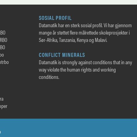
SOSIAL PROFIL
Datamatik har en sterk sosial profil. Vi har gjennom
RBO
mange år støttet flere målrettede skoleprosjekter i
TRBO
Sør-Afrika, Tanzania, Kenya og Malavi.
RBO
rbo
CONFLICT MINERALS
otrbo
Datamatik is strongly against conditions that in any
way violate the human rights and working
conditions.
ra
oper
o