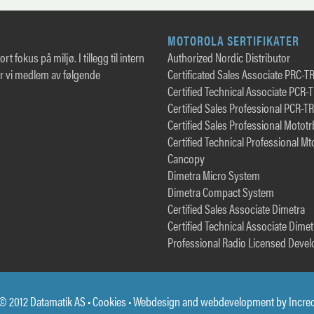
MOTOROLA SERTIFIKATER
rt fokus på miljø. I tillegg til intern
Authorized Nordic Distributor
er vi medlem av følgende
Certificated Sales Associate PRC-T
Certified Technical Associate PCR-
Certified Sales Professional PCR-T
Certified Sales Professional Motot
Certified Technical Professional Mt
Cancopy
Dimetra Micro System
Dimetra Compact System
Certified Sales Associate Dimetra
Certified Technical Associate Dimet
Professional Radio Licensed Devel
© 2012 Datamatik AS •
Cookies
• Webdesign and webdevelopment by
Incre