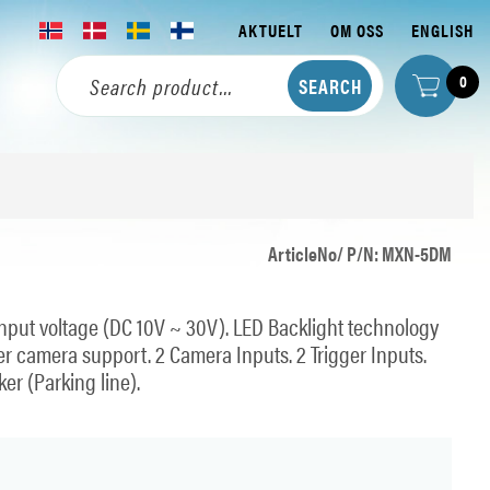
AKTUELT
OM OSS
ENGLISH
0
ArticleNo/ P/N: MXN-5DM
 Input voltage (DC 10V ~ 30V). LED Backlight technology
r camera support. 2 Camera Inputs. 2 Trigger Inputs.
er (Parking line).